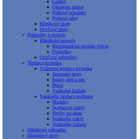
Lampy
Ošetrenie plotov
Poštové schránky
Poštové stĺpy
Hliníkové ploty
Oceľové ploty
Prístrešky a pergoly
Hliníkové pergoly
Bioklimatická pergola Artosi
Prístrešky
Oceľové prístrešky
Tieniaca technika
Vnútorná tieniaca technika
Japonské steny
Rolety deň a noc
Plissé
Vnútorné žalúzie
Vonkajšia tieniaca technika
Markízy
Screenové rolety
Sieťky na okná
Vonkajšie rolety
Vonkajšie žalúzie
Hliníkové zábradlia
Dizajnové steny