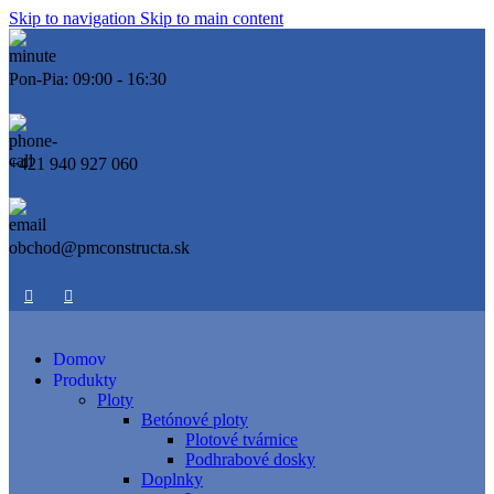
Skip to navigation
Skip to main content
Pon-Pia: 09:00 - 16:30
+421 940 927 060
obchod@pmconstructa.sk
Domov
Produkty
Ploty
Betónové ploty
Plotové tvárnice
Podhrabové dosky
Doplnky