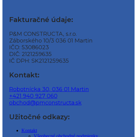
Fakturačné údaje:
P&M CONSTRUCTA, s.r.o.
Záborského 10/3 036 01 Martin
IČO: 53086023
DIČ: 2121259635
IČ DPH: SK2121259635
Kontakt:
Robotnícka 30, 036 01 Martin
+421 940 927 060
obchod@pmconstructa.sk
Užitočné odkazy:
Kontakt
Všeobecné obchodné podmienky