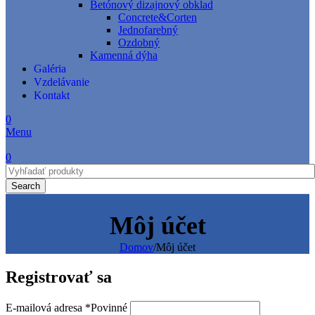
Betónový dizajnový obklad
Concrete&Corten
Jednofarebný
Ozdobný
Kamenná dýha
Galéria
Vzdelávanie
Kontakt
0
Menu
0
Search
Môj účet
Domov
/
Môj účet
Registrovať sa
E-mailová adresa
*
Povinné