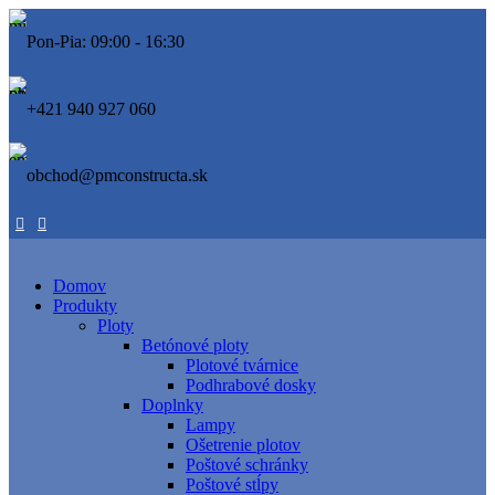
Pon-Pia: 09:00 - 16:30
+421 940 927 060
obchod@pmconstructa.sk
Domov
Produkty
Ploty
Betónové ploty
Plotové tvárnice
Podhrabové dosky
Doplnky
Lampy
Ošetrenie plotov
Poštové schránky
Poštové stĺpy