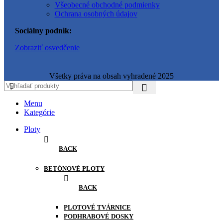
Všeobecné obchodné podmienky
Ochrana osobných údajov
Sociálny podnik:
Zobraziť osvedčenie
Všetky práva na obsah vyhradené 2025
Menu
Kategórie
Ploty
BACK
BETÓNOVÉ PLOTY
BACK
PLOTOVÉ TVÁRNICE
PODHRABOVÉ DOSKY