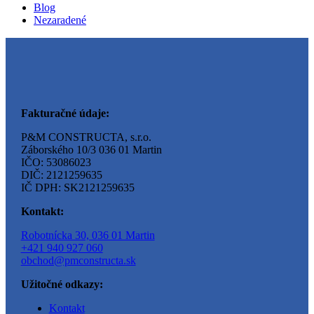
Blog
Nezaradené
Fakturačné údaje:
P&M CONSTRUCTA, s.r.o.
Záborského 10/3 036 01 Martin
IČO: 53086023
DIČ: 2121259635
IČ DPH: SK2121259635
Kontakt:
Robotnícka 30, 036 01 Martin
+421 940 927 060
obchod@pmconstructa.sk
Užitočné odkazy:
Kontakt