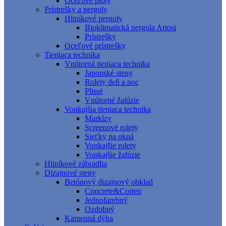
Oceľové ploty
Prístrešky a pergoly
Hliníkové pergoly
Bioklimatická pergola Artosi
Prístrešky
Oceľové prístrešky
Tieniaca technika
Vnútorná tieniaca technika
Japonské steny
Rolety deň a noc
Plissé
Vnútorné žalúzie
Vonkajšia tieniaca technika
Markízy
Screenové rolety
Sieťky na okná
Vonkajšie rolety
Vonkajšie žalúzie
Hliníkové zábradlia
Dizajnové steny
Betónový dizajnový obklad
Concrete&Corten
Jednofarebný
Ozdobný
Kamenná dýha