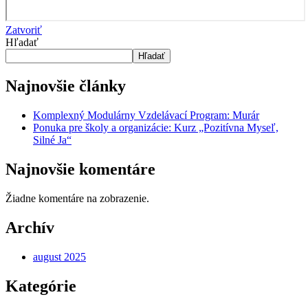
Zatvoriť
Hľadať
Hľadať
Najnovšie články
Komplexný Modulárny Vzdelávací Program: Murár
Ponuka pre školy a organizácie: Kurz „Pozitívna Myseľ,
Silné Ja“
Najnovšie komentáre
Žiadne komentáre na zobrazenie.
Archív
august 2025
Kategórie