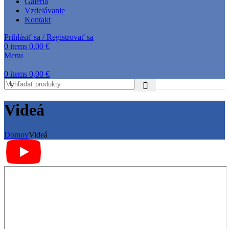
Galéria
Vzdelávanie
Kontakt
Prihlásiť sa / Registrovať sa
0
items
0,00
€
Menu
0
items
0,00
€
Videá
Domov
Videá