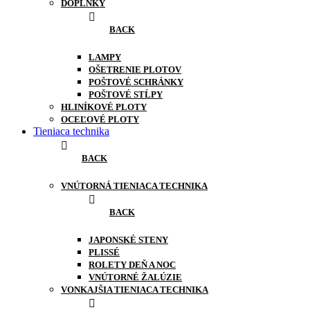
DOPLNKY
BACK
LAMPY
OŠETRENIE PLOTOV
POŠTOVÉ SCHRÁNKY
POŠTOVÉ STĹPY
HLINÍKOVÉ PLOTY
OCEĽOVÉ PLOTY
Tieniaca technika
BACK
VNÚTORNÁ TIENIACA TECHNIKA
BACK
JAPONSKÉ STENY
PLISSÉ
ROLETY DEŇ A NOC
VNÚTORNÉ ŽALÚZIE
VONKAJŠIA TIENIACA TECHNIKA