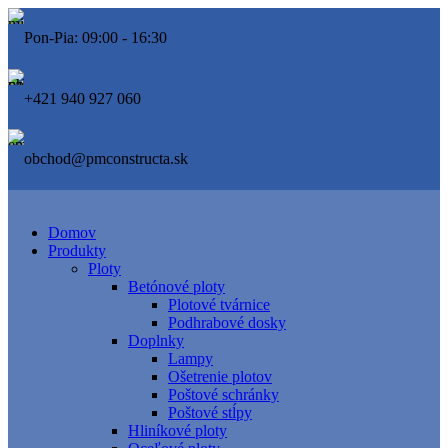
Pon-Pia: 09:00 - 16:30
+421 940 927 060
obchod@pmconstructa.sk
Domov
Produkty
Ploty
Betónové ploty
Plotové tvárnice
Podhrabové dosky
Doplnky
Lampy
Ošetrenie plotov
Poštové schránky
Poštové stĺpy
Hliníkové ploty