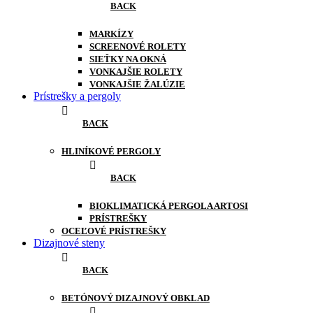
BACK
MARKÍZY
SCREENOVÉ ROLETY
SIEŤKY NA OKNÁ
VONKAJŠIE ROLETY
VONKAJŠIE ŽALÚZIE
Prístrešky a pergoly
BACK
HLINÍKOVÉ PERGOLY
BACK
BIOKLIMATICKÁ PERGOLA ARTOSI
PRÍSTREŠKY
OCEĽOVÉ PRÍSTREŠKY
Dizajnové steny
BACK
BETÓNOVÝ DIZAJNOVÝ OBKLAD